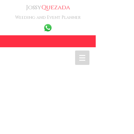
Jossy
Quezada
Weeding and Event Planner